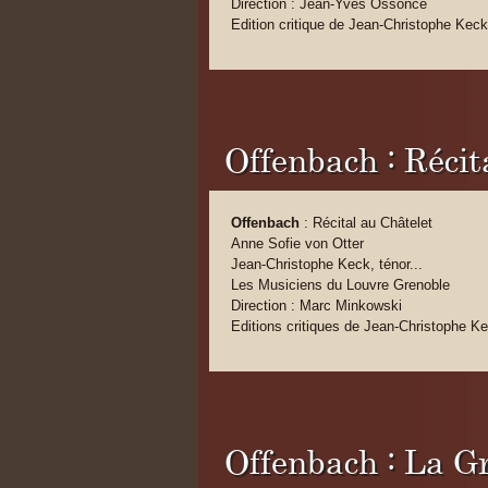
Direction : Jean-Yves Ossonce
Edition critique de Jean-Christophe Keck
Offenbach : Récit
Offenbach
: Récital au Châtelet
Anne Sofie von Otter
Jean-Christophe Keck, ténor...
Les Musiciens du Louvre Grenoble
Direction : Marc Minkowski
Editions critiques de Jean-Christophe K
Offenbach : La G