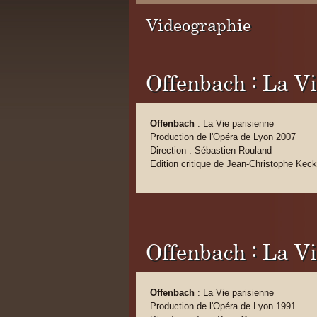
Videographie
Offenbach : La Vi
Offenbach
: La Vie parisienne
Production de l'Opéra de Lyon 2007
Direction : Sébastien Rouland
Edition critique de Jean-Christophe Keck
Offenbach : La Vi
Offenbach
: La Vie parisienne
Production de l'Opéra de Lyon 1991