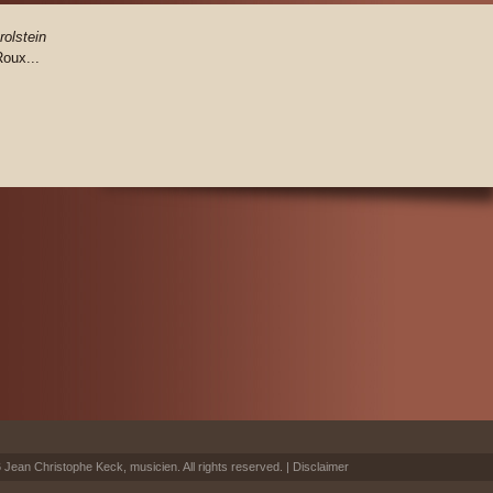
olstein
Roux...
Jean Christophe Keck, musicien. All rights reserved. |
Disclaimer