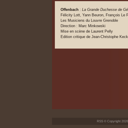
Offenbach
:
La Grande Duchesse de Gér
Félicity Lott, Yann Beuron, François Le 
Les Musiciens du Louvre Grenoble
Direction : Marc Minkowski
Mise en scène de Laurent Pelly
Edition critique de Jean-Christophe Keck
RSS
© Copyright 2026 