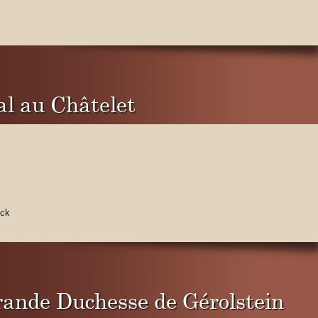
al au Châtelet
eck
rande Duchesse de Gérolstein