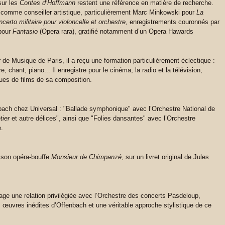
ur les
Contes d’Hoffmann
restent une référence en matière de recherche.
ui comme conseiller artistique, particulièrement Marc Minkowski pour
La
certo militaire pour violoncelle et orchestre,
enregistrements couronnés par
pour
Fantasio
(Opera rara), gratifié notamment d’un Opera Hawards
 de Musique de Paris, il a reçu une formation particulièrement éclectique :
e, chant, piano... Il enregistre pour le cinéma, la radio et la télévision,
es de films de sa composition.
nbach chez Universal : "Ballade symphonique" avec l’Orchestre National de
tier
et autre délices", ainsi que "Folies dansantes" avec l’Orchestre
e.
 son opéra-bouffe
Monsieur de Chimpanzé
, sur un livret original de Jules
ge une relation privilégiée avec l’Orchestre des concerts Pasdeloup,
œuvres inédites d’Offenbach et une véritable approche stylistique de ce