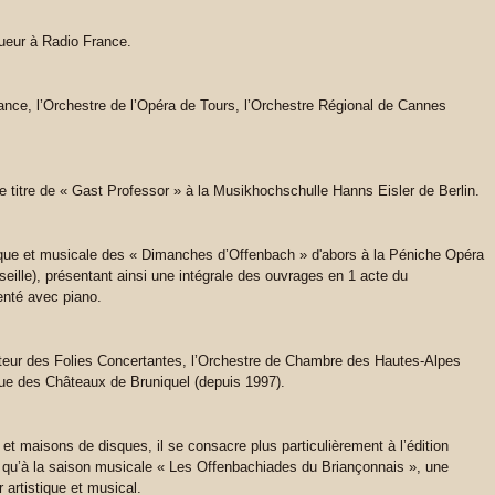
queur à Radio France.
-France, l’Orchestre de l’Opéra de Tours, l’Orchestre Régional de Cannes
 titre de « Gast Professor » à la Musikhochschulle Hanns Eisler de Berlin.
stique et musicale des « Dimanches d’Offenbach » d'abors à la Péniche Opéra
seille), présentant ainsi une intégrale des ouvrages en 1 acte du
enté avec piano.
dateur des Folies Concertantes, l’Orchestre de Chambre des Hautes-Alpes
ique des Châteaux de Bruniquel (depuis 1997).
 et maisons de disques, il se consacre plus particulièrement à l’édition
qu’à la saison musicale « Les Offenbachiades du Briançonnais », une
r artistique et musical.