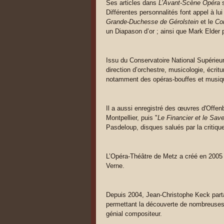
Ses articles dans
L’Avant-Scène Opéra
s
Différentes personnalités font appel à l
Grande-Duchesse de Gérolstein
et le
Con
un Diapason d’or ; ainsi que Mark Elder 
Issu du Conservatoire National Supérieur
direction d’orchestre, musicologie, écritur
notamment des opéras-bouffes et musiqu
Il a aussi enregistré des œuvres d'Offe
Montpellier, puis "
Le Financier et le Save
Pasdeloup, disques salués par la critiqu
L’Opéra-Théâtre de Metz a créé en 2005
Verne.
Depuis 2004, Jean-Christophe Keck parta
permettant la découverte de nombreuses 
génial compositeur.