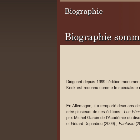
Biographie
Biographie somm
Dirigeant depuis 1999 l’édition monume
Keck est reconnu comme le spécialiste 
En Allemagne, il a remporté deux ans de
créé plusieurs de ses éditions :
Les Fée
prix Michel Garcin de l’Académie du disq
et Gérard Depardieu
(2009) ;
Fantasio
(2